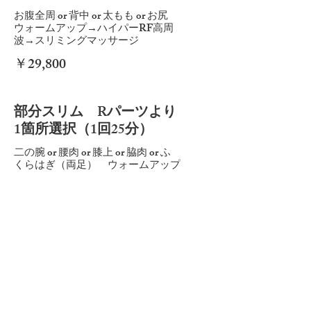
お腹全周 or 背中 or 太もも or お尻
ウォームアップ→ハイパーRF高周
波→スリミングマッサージ
￥29,800
部分スリム Rパーツより
1箇所選択（1回25分）
二の腕 or 腰肉 or 膝上 or 脇肉 or ふ
くらはぎ（両足） ウォームアップ
→RF高周波→スリミングマッサー
ジ
￥19,800